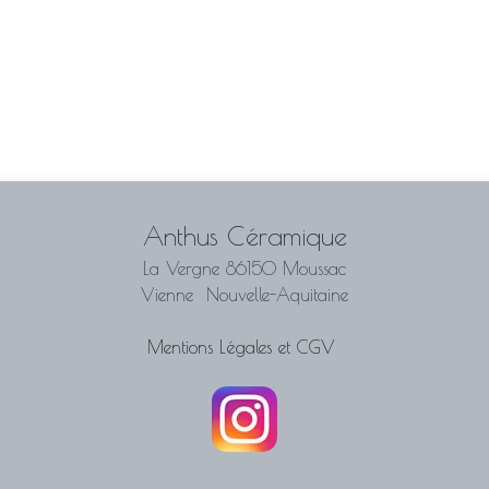
Anthus Céramique
La Vergne 86150 Moussac
Vienne Nouvelle-Aquitaine
Mentions Légales et CGV